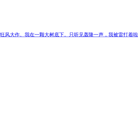
狂风大作。我在一颗大树底下。只听见轰隆一声，我被雷打着啦。