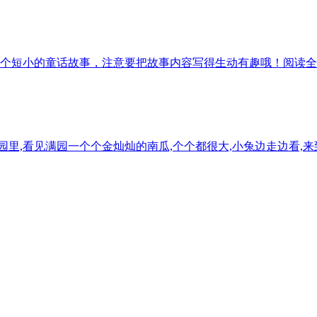
个短小的童话故事，注意要把故事内容写得生动有趣哦！
阅读全
里,看见满园一个个金灿灿的南瓜,个个都很大,小兔边走边看,来到