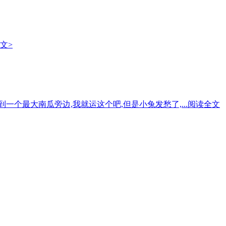
文>
一个最大南瓜旁边,我就运这个吧,但是小兔发愁了,...
阅读全文