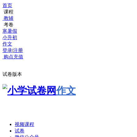
首页
课程
教辅
考卷
寒暑假
小升初
作文
登录
|
注册
购点充值
试卷版本
作文
视频课程
试卷