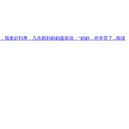
我拿起扫帚，几步跑到妈妈面前说：“妈妈，您辛苦了...
阅读