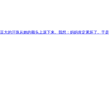
豆大的汗珠从她的额头上滚下来。我想：妈妈肯定累坏了。于是，