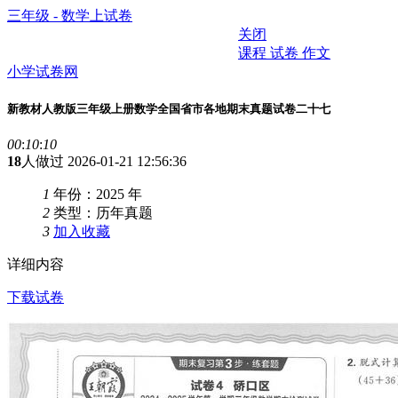
三年级 - 数学上试卷
关闭
课程
试卷
作文
小学试卷网
新教材人教版三年级上册数学全国省市各地期末真题试卷二十七
00
:
10
:
10
18
人做过
2026-01-21 12:56:36
1
年份：2025 年
2
类型：历年真题
3
加入收藏
详细内容
下载试卷