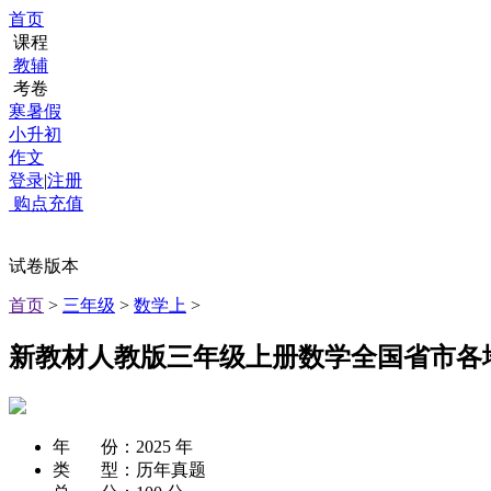
首页
课程
教辅
考卷
寒暑假
小升初
作文
登录
|
注册
购点充值
试卷版本
首页
>
三年级
>
数学上
>
新教材人教版三年级上册数学全国省市各
年 份：
2025 年
类 型：
历年真题