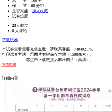
总 分：
100 分
作 答：
60 分钟
是否兴趣：
加入收藏
试卷难度：
23
人做过
0
人评论
下载试卷
本试卷查看需要充值点数，请联系客服：748492175。
打印试卷方法：①图片右键保存本地（1500像素）。
②点击下载链接后解压图片（高清）。
充值说明
详细内容