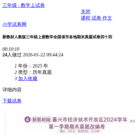
三年级 - 数学上试卷
关闭
课程
试卷
作文
小学试卷网
新教材人教版三年级上册数学全国省市各地期末真题试卷四十四
00
:
10
:
10
24
人做过
2026-01-22 09:44:24
1
年份：2025 年
2
类型：历年真题
3
加入收藏
详细内容
下载试卷